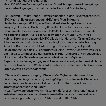
* 7-Jahre-Kia-Herstellergarantie
Max. 150.000 km Fahrzeug-Garantie. Abweichungen gemäß den gültigen
Garantiebedingungen, u. a. bei Batterie, Lack und Ausstattung.
Die Hochvolt-Lithium-Ionen-Batterieeinheiten in den Elektrofahrzeugen
(EV), Hybrid-Elektrofahrzeugen (HEV) und Plug-in Hybrid-
Elektrofahrzeugen (PHEV) von Kia sind auf eine lange Lebensdauer
ausgelegt. Für diese Batterien gilt die Kia-Garantie für eine Dauer von 8
Jahren ab der Erstzulassung oder 160.000 km Laufleistung, je nachdem,
was zuerst eintritt. Für Niedervoltbatterien (48 V und 12 V) in Mild-
Hybrid-Elektrofahrzeugen (MHEV) gilt die Kia-Garantie für eine Dauer von
2 Jahren ab der Erstzulassung, unabhängig von der Kilometerleistung.
Ausschließlich bei den Elektrofahrzeugen (EV) und Plug-in Hybrid-
Elektrofahrzeugen (PHEV) garantiert Kia eine Batteriekapazität von 70 %.
Die Kapazitätsminderung der Batterie in HEV- und MHEV-Fahrzeugen ist
nicht durch die Garantie abgedeckt. Wie du einer möglichen
Kapazitätsminderung entgegenwirken wirken kannst, entnimmst du bitte
der Betriebsanleitung. Weitere Informationen zur Kia-Garantie findest du
unter
www.kia.com/de/garantie.
**Genaue Voraussetzungen, Höhe und Verfügbarkeit der staatlichen
Förderungen hängen von den jeweils gültigen Richtlinien ab. Ob und wie
du die Voraussetzungen erfüllst, wird im Einzelfall geprüft. Weitere
Informationen findest du unter:
https://www.bundesumweltministerium.de/pressemitteilung/neues-e-
auto-foerderprogramm-mit-sozialer-staffelung-zuschuesse-fuer-
neuzulassungen-ab-1-januar-2026
. Stand: 19.01.2026.