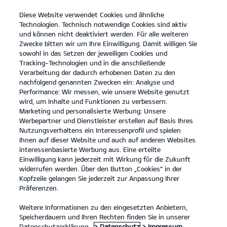
Diese Website verwendet Cookies und ähnliche
open
Technologien. Technisch notwendige Cookies sind aktiv
menu
und können nicht deaktiviert werden. Für alle weiteren
KONTAKT
Zwecke bitten wir um Ihre Einwilligung. Damit willigen Sie
sowohl in das Setzen der jeweiligen Cookies und
Tracking-Technologien und in die anschließende
IMPRESSUM
Verarbeitung der dadurch erhobenen Daten zu den
nachfolgend genannten Zwecken ein: Analyse und
Performance: Wir messen, wie unsere Website genutzt
IMPRESSUM
wird, um Inhalte und Funktionen zu verbessern.
Marketing und personalisierte Werbung: Unsere
Werbepartner und Dienstleister erstellen auf Basis Ihres
Nutzungsverhaltens ein Interessenprofil und spielen
Ihnen auf dieser Website und auch auf anderen Websites
interessenbasierte Werbung aus. Eine erteilte
Einwilligung kann jederzeit mit Wirkung für die Zukunft
widerrufen werden. Über den Button „Cookies“ in der
Kopfzeile gelangen Sie jederzeit zur Anpassung Ihrer
Präferenzen.
Weitere Informationen zu den eingesetzten Anbietern,
Speicherdauern und Ihren Rechten finden Sie in unserer
Datenschutzerklärung.
> Datenschutz
> Impressum