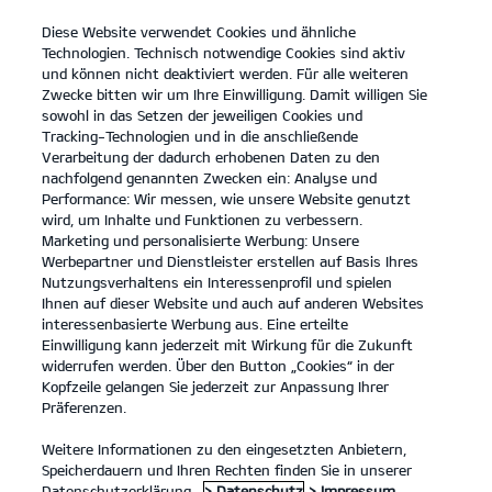
Diese Website verwendet Cookies und ähnliche
open
Technologien. Technisch notwendige Cookies sind aktiv
menu
und können nicht deaktiviert werden. Für alle weiteren
KONTAKT
Zwecke bitten wir um Ihre Einwilligung. Damit willigen Sie
sowohl in das Setzen der jeweiligen Cookies und
Tracking-Technologien und in die anschließende
Der EV3
Probefahrt
Verarbeitung der dadurch erhobenen Daten zu den
nachfolgend genannten Zwecken ein: Analyse und
...
...
DER EV3
Konfigurator
Performance: Wir messen, wie unsere Website genutzt
Der Kia EV3.
wird, um Inhalte und Funktionen zu verbessern.
Marketing und personalisierte Werbung: Unsere
Werbepartner und Dienstleister erstellen auf Basis Ihres
Eine Kraft, die bewegt.
Nutzungsverhaltens ein Interessenprofil und spielen
Ihnen auf dieser Website und auch auf anderen Websites
interessenbasierte Werbung aus. Eine erteilte
Einwilligung kann jederzeit mit Wirkung für die Zukunft
widerrufen werden. Über den Button „Cookies“ in der
Kopfzeile gelangen Sie jederzeit zur Anpassung Ihrer
Präferenzen.
Weitere Informationen zu den eingesetzten Anbietern,
Speicherdauern und Ihren Rechten finden Sie in unserer
Datenschutzerklärung.
> Datenschutz
> Impressum