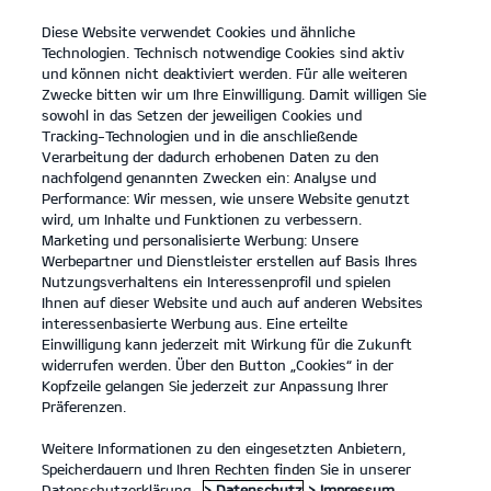
Diese Website verwendet Cookies und ähnliche
open
Technologien. Technisch notwendige Cookies sind aktiv
menu
und können nicht deaktiviert werden. Für alle weiteren
KONTAKT
Zwecke bitten wir um Ihre Einwilligung. Damit willigen Sie
sowohl in das Setzen der jeweiligen Cookies und
Tracking-Technologien und in die anschließende
...
ANLEITUNGEN
Verarbeitung der dadurch erhobenen Daten zu den
nachfolgend genannten Zwecken ein: Analyse und
Performance: Wir messen, wie unsere Website genutzt
ANLEITUNGEN
wird, um Inhalte und Funktionen zu verbessern.
Marketing und personalisierte Werbung: Unsere
Werbepartner und Dienstleister erstellen auf Basis Ihres
Nutzungsverhaltens ein Interessenprofil und spielen
Ihnen auf dieser Website und auch auf anderen Websites
interessenbasierte Werbung aus. Eine erteilte
Einwilligung kann jederzeit mit Wirkung für die Zukunft
widerrufen werden. Über den Button „Cookies“ in der
Kopfzeile gelangen Sie jederzeit zur Anpassung Ihrer
Kia EV6 84-kWh-Batterie, Hinterradantrieb Air
Präferenzen.
(Strom/Reduktionsgetriebe); 168 kW (229 PS): Stromverbrauch
kombiniert 16,9 kWh/100 km; CO₂-Emissionen kombiniert 0 g/km; CO₂-
Klasse A. Bis zu 582 km Reichweite.
Weitere Informationen zu den eingesetzten Anbietern,
Speicherdauern und Ihren Rechten finden Sie in unserer
1
Datenschutzerklärung.
> Datenschutz
> Impressum