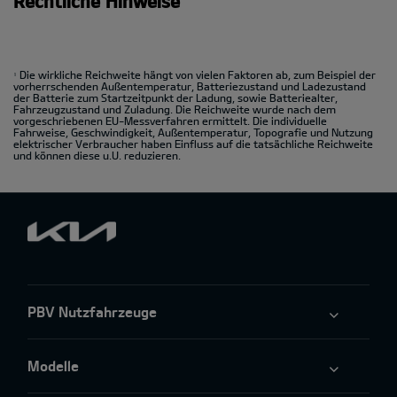
Rechtliche Hinweise
Die wirkliche Reichweite hängt von vielen Faktoren ab, zum Beispiel der
1
vorherrschenden Außentemperatur, Batteriezustand und Ladezustand
der Batterie zum Startzeitpunkt der Ladung, sowie Batteriealter,
Fahrzeugzustand und Zuladung. Die Reichweite wurde nach dem
vorgeschriebenen EU-Messverfahren ermittelt. Die individuelle
Fahrweise, Geschwindigkeit, Außentemperatur, Topografie und Nutzung
elektrischer Verbraucher haben Einfluss auf die tatsächliche Reichweite
und können diese u.U. reduzieren.
PBV Nutzfahrzeuge
Modelle