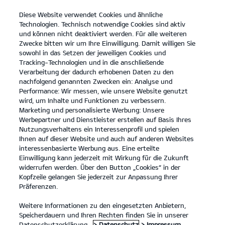
Diese Website verwendet Cookies und ähnliche
open
Technologien. Technisch notwendige Cookies sind aktiv
menu
und können nicht deaktiviert werden. Für alle weiteren
KONTAKT
Zwecke bitten wir um Ihre Einwilligung. Damit willigen Sie
sowohl in das Setzen der jeweiligen Cookies und
Tracking-Technologien und in die anschließende
...
ANGEBOTE
Verarbeitung der dadurch erhobenen Daten zu den
nachfolgend genannten Zwecken ein: Analyse und
Performance: Wir messen, wie unsere Website genutzt
KIA SERVICEANGEBOTE
wird, um Inhalte und Funktionen zu verbessern.
Marketing und personalisierte Werbung: Unsere
Werbepartner und Dienstleister erstellen auf Basis Ihres
Nutzungsverhaltens ein Interessenprofil und spielen
Ihnen auf dieser Website und auch auf anderen Websites
interessenbasierte Werbung aus. Eine erteilte
Einwilligung kann jederzeit mit Wirkung für die Zukunft
Angebote
widerrufen werden. Über den Button „Cookies“ in der
Kopfzeile gelangen Sie jederzeit zur Anpassung Ihrer
Präferenzen.
Unsere Service Angebote.
Weitere Informationen zu den eingesetzten Anbietern,
Speicherdauern und Ihren Rechten finden Sie in unserer
Wir haben eine Reihe von Service Angeboten für Kia Besitzer,
Datenschutzerklärung.
> Datenschutz
> Impressum