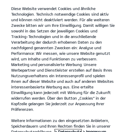
Diese Website verwendet Cookies und ähnliche
open
Technologien. Technisch notwendige Cookies sind aktiv
menu
und können nicht deaktiviert werden. Für alle weiteren
KONTAKT
Zwecke bitten wir um Ihre Einwilligung. Damit willigen Sie
sowohl in das Setzen der jeweiligen Cookies und
Tracking-Technologien und in die anschließende
Technische Daten
Verarbeitung der dadurch erhobenen Daten zu den
nachfolgend genannten Zwecken ein: Analyse und
...
...
TECHNISCHE DATEN
Performance: Wir messen, wie unsere Website genutzt
wird, um Inhalte und Funktionen zu verbessern.
DER KIA NIRO - TECHNISCHE DATEN
Marketing und personalisierte Werbung: Unsere
Werbepartner und Dienstleister erstellen auf Basis Ihres
Nutzungsverhaltens ein Interessenprofil und spielen
PREISLISTE
Ihnen auf dieser Website und auch auf anderen Websites
interessenbasierte Werbung aus. Eine erteilte
Einwilligung kann jederzeit mit Wirkung für die Zukunft
widerrufen werden. Über den Button „Cookies“ in der
Kopfzeile gelangen Sie jederzeit zur Anpassung Ihrer
Abmessungen
Präferenzen.
Weitere Informationen zu den eingesetzten Anbietern,
Speicherdauern und Ihren Rechten finden Sie in unserer
Datenschutzerklärung.
> Datenschutz
> Impressum