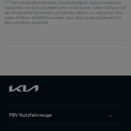
**** Die individuelle Fahrweise, Geschwindigkeit, Außentemperatur,
Topografie und Nutzung elektrischer Verbraucher haben Einfluss auf
die tatsächliche Reichweite und können diese u. U. reduzieren bzw.
sogar erhöhen. Die Werte wurden nach dem vorgeschriebenen EU-
Messverfahren ermittelt.
PBV Nutzfahrzeuge