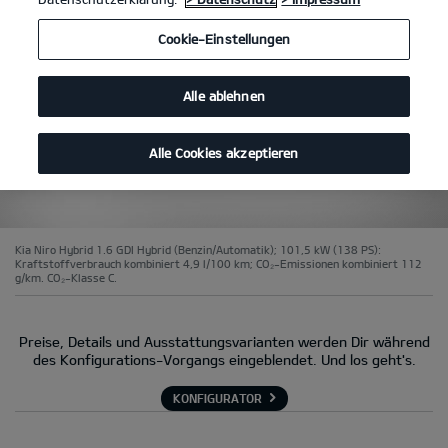
Cookie-Einstellungen
Alle ablehnen
Alle Cookies akzeptieren
Kia Niro Hybrid 1.6 GDI Hybrid (Benzin/Automatik); 101,5 kW (138 PS):
Kraftstoffverbrauch kombiniert 4,9 l/100 km; CO₂-Emissionen kombiniert 112
g/km. CO₂-Klasse C.
Preise, Details und Ausstattungsvarianten werden Dir während
des Konfigurations-Vorgangs eingeblendet. Und los geht's.
KONFIGURATOR